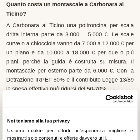
Quanto costa un montascale a Carbonara al
Ticino?
A Carbonara al Ticino una poltroncina per scala
dritta interna parte da 3.000 – 5.000 €. Le scale
curve o a chiocciola vanno da 7.000 a 12.000 € per
un piano e da 10.000 a 18.000 € per due o più
piani, perché la guida è costruita su misura. Il
montascale per esterno parte da 6.000 €. Con la
Detrazione IRPEF 50% e il contributo Legge 13/89
la spesa effettiva può ridursi del 50-70%.
Chi può richiedere il contributo regionale a
Carbonara al Ticino?
Noi teniamo alla tua privacy.
In Lombardia il riferimento normativo è la Legge
Usiamo cookie per offrirti un’esperienza migliore e
13/89 con L.R. 6/1989. Domanda al Comune entro
mostrarti solo contenuti e offerte davvero utili.