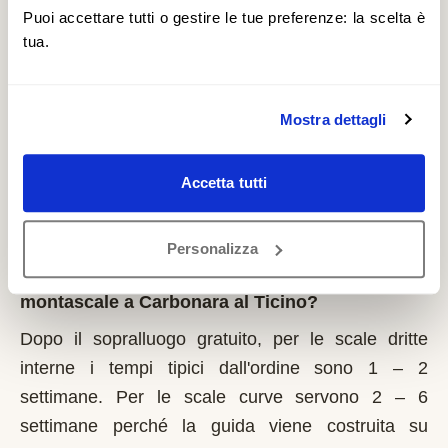
il 1° marzo di ogni anno. La Regione Lombardia è
Puoi accettare tutti o gestire le tue preferenze: la scelta è
tua.
tra le più strutturate: bandi regolari, graduatorie
pubbliche. È un contributo a fondo perduto che si
richiede solo sulla prima casa di residenza e la
Mostra dettagli
domanda va presentata sempre prima dell'inizio
dei lavori. Possono fare domanda i residenti a
Accetta tutti
Carbonara al Ticino con limitazioni motorie
documentate, proprietari o affittuari dell'immobile.
Personalizza
Quanto tempo serve per installare un
montascale a Carbonara al Ticino?
Dopo il sopralluogo gratuito, per le scale dritte
interne i tempi tipici dall'ordine sono 1 – 2
settimane. Per le scale curve servono 2 – 6
settimane perché la guida viene costruita su