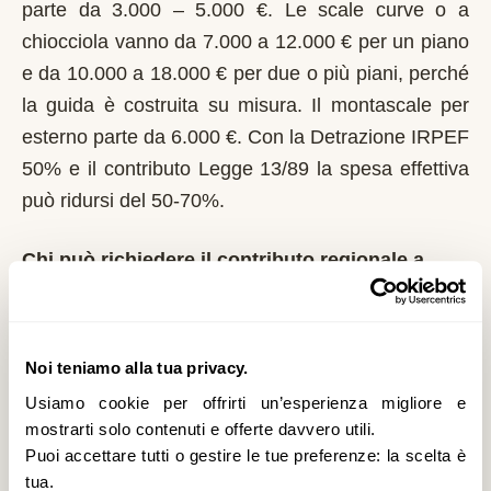
parte da 3.000 – 5.000 €. Le scale curve o a
chiocciola vanno da 7.000 a 12.000 € per un piano
e da 10.000 a 18.000 € per due o più piani, perché
la guida è costruita su misura. Il montascale per
esterno parte da 6.000 €. Con la Detrazione IRPEF
50% e il contributo Legge 13/89 la spesa effettiva
può ridursi del 50-70%.
Chi può richiedere il contributo regionale a
Borriana?
In Piemonte il riferimento normativo è la Legge
13/89 con L.R. 1/2004. Domanda al Comune entro
Noi teniamo alla tua privacy.
il 1° marzo di ogni anno. Regione Piemonte integra
Usiamo cookie per offrirti un’esperienza migliore e
i fondi statali e pubblica graduatorie su base
mostrarti solo contenuti e offerte davvero utili.
Puoi accettare tutti o gestire le tue preferenze: la scelta è
provinciale. È un contributo a fondo perduto che si
tua.