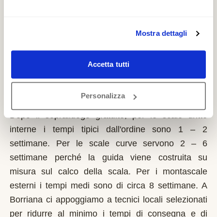
richiede solo sulla prima casa di residenza e la
domanda va presentata sempre prima dell'inizio
dei lavori. Possono fare domanda i residenti a
Mostra dettagli
Borriana con limitazioni motorie documentate,
proprietari o affittuari dell'immobile.
Accetta tutti
Quanto tempo serve per installare un
Personalizza
montascale a Borriana?
Dopo il sopralluogo gratuito, per le scale dritte
interne i tempi tipici dall'ordine sono 1 – 2
settimane. Per le scale curve servono 2 – 6
settimane perché la guida viene costruita su
misura sul calco della scala. Per i montascale
esterni i tempi medi sono di circa 8 settimane. A
Borriana ci appoggiamo a tecnici locali selezionati
per ridurre al minimo i tempi di consegna e di