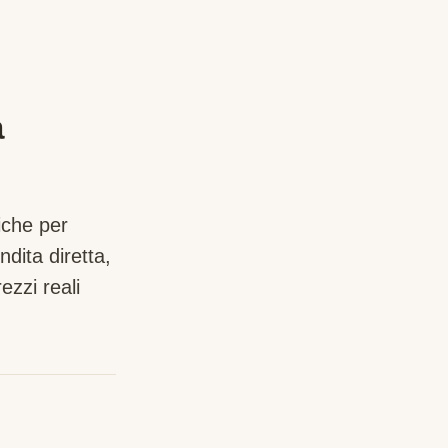
a
iche per
dita diretta,
zzi reali