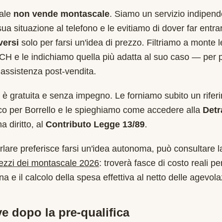
cale
non vende montascale
. Siamo un servizio indipend
sua situazione al telefono e le evitiamo di dover far entr
versi
solo per farsi un'idea di prezzo. Filtriamo a monte 
CH
e le indichiamo quella più adatta al suo caso — per 
assistenza post-vendita.
è gratuita e senza impegno. Le forniamo subito un rifer
ico per
Borrello
e le spieghiamo come accedere alla
Detr
 diritto, al
Contributo Legge 13/89
.
rlare preferisce farsi un'idea autonoma, può consultare l
rezzi dei montascale 2026
: troverà fasce di costo reali per
a e il calcolo della spesa effettiva al netto delle agevola
e dopo la pre-qualifica