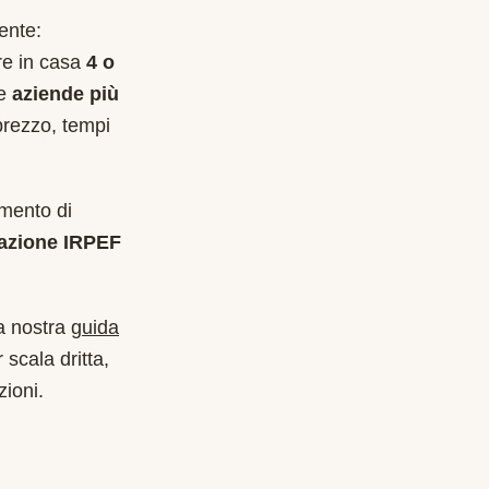
ente:
are in casa
4 o
le
aziende più
prezzo, tempi
imento di
azione IRPEF
a nostra
guida
 scala dritta,
zioni.