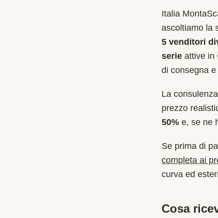
Italia MontaS
ascoltiamo la 
5 venditori di
serie
attive in
di consegna e 
La consulenza 
prezzo realist
50%
e, se ne ha
Se prima di pa
completa ai p
curva ed estern
Cosa ricev