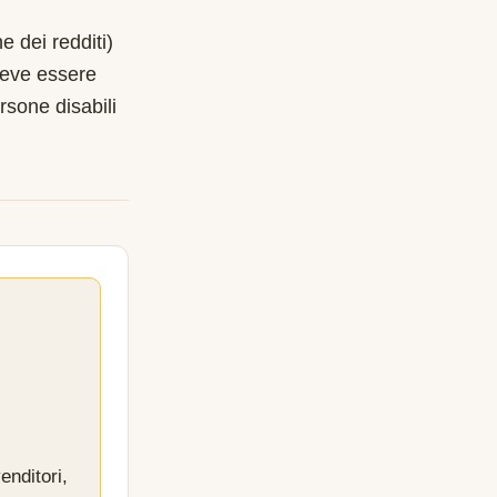
e dei redditi)
deve essere
rsone disabili
enditori,