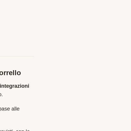
orrello
integrazioni
o
.
base alle