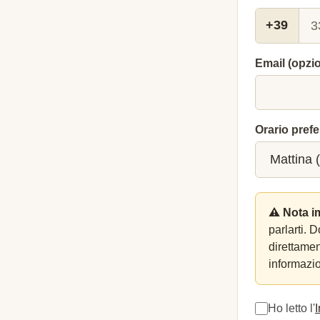
+39
Email (opzi
Orario prefe
⚠️ Nota i
parlarti. 
direttame
informazio
Ho letto l'