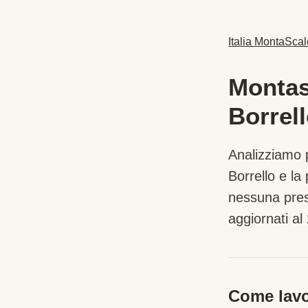
Italia MontaScal
Montasc
Borrel
Analizziamo p
Borrello
e la 
nessuna pres
aggiornati al 
Come lavo