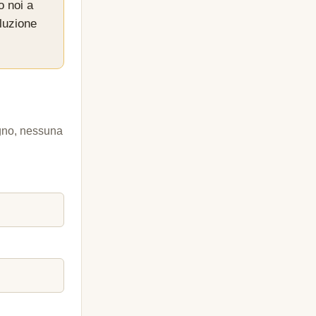
o noi a
luzione
egno, nessuna