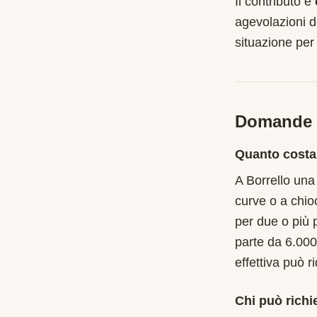
Il contributo è
agevolazioni d
situazione per
Domande f
Quanto costa
A Borrello una
curve o a chio
per due o più 
parte da 6.000
effettiva può r
Chi può richi