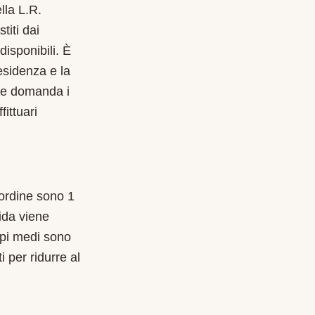
lla L.R.
iti dai
disponibili. È
esidenza e la
are domanda i
fittuari
l'ordine sono 1
ida viene
mpi medi sono
i per ridurre al