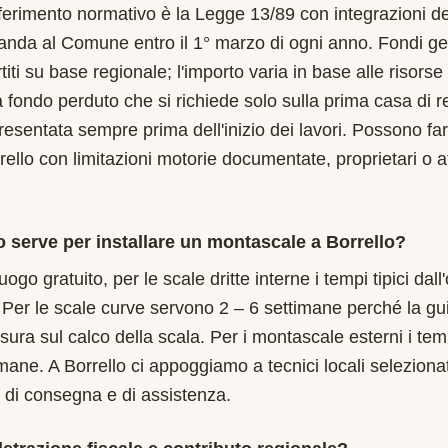
riferimento normativo è la Legge 13/89 con integrazioni de
da al Comune entro il 1° marzo di ogni anno. Fondi gest
iti su base regionale; l'importo varia in base alle risorse 
a fondo perduto che si richiede solo sulla prima casa di r
sentata sempre prima dell'inizio dei lavori. Possono f
rello con limitazioni motorie documentate, proprietari o af
serve per installare un montascale a Borrello?
uogo gratuito, per le scale dritte interne i tempi tipici dal
 Per le scale curve servono 2 – 6 settimane perché la gu
isura sul calco della scala. Per i montascale esterni i te
imane. A Borrello ci appoggiamo a tecnici locali selezionat
 di consegna e di assistenza.