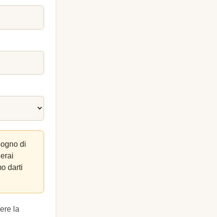
sogno di
lerai
o darti
ere la