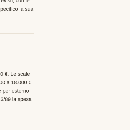
evisti, con le
pecifico la sua
00 €. Le scale
000 a 18.000 €
e per esterno
13/89 la spesa