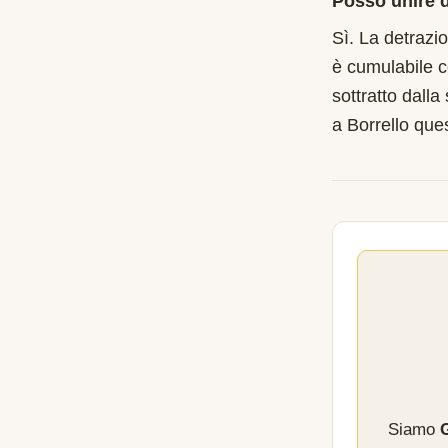
Posso unire d
Sì. La detrazi
è cumulabile c
sottratto dalla
a Borrello que
Siamo
G