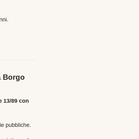
nni
.
a
Borgo
 13/89 con
ie pubbliche.