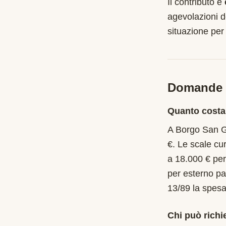
Il contributo è
agevolazioni d
situazione per
Domande f
Quanto costa
A Borgo San Gi
€. Le scale cu
a 18.000 € per
per esterno pa
13/89 la spesa
Chi può richi