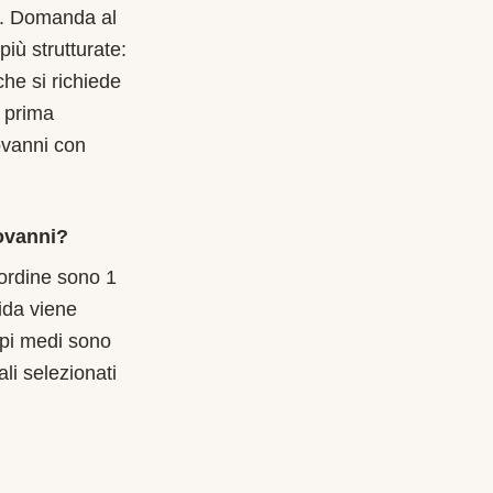
9. Domanda al
iù strutturate:
che si richiede
 prima
ovanni con
ovanni?
l'ordine sono 1
ida viene
mpi medi sono
li selezionati