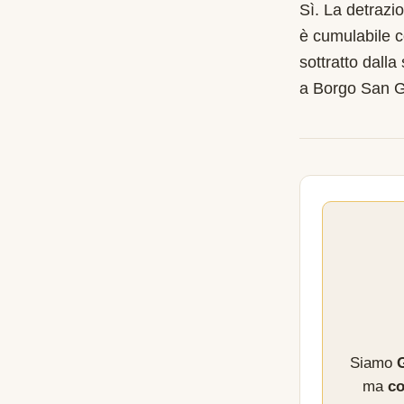
Sì. La detrazi
è cumulabile c
sottratto dalla
a Borgo San G
Siamo
G
ma
co