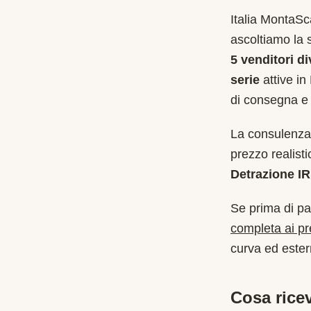
Italia MontaS
ascoltiamo la 
5 venditori di
serie
attive in
di consegna e 
La consulenza 
prezzo realist
Detrazione I
Se prima di pa
completa ai p
curva ed estern
Cosa ricev