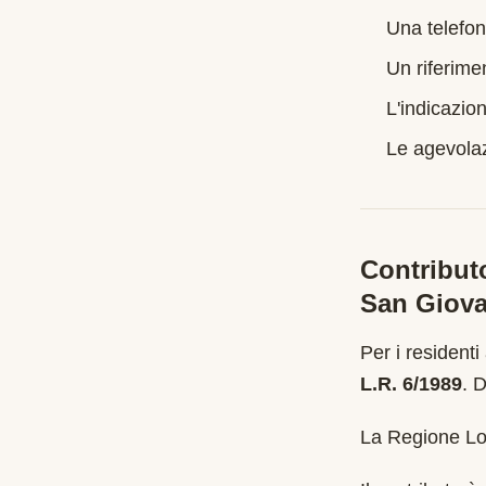
Una telefon
Un riferime
L'indicazion
Le agevolazi
Contribut
San Giov
Per i residenti
L.R. 6/1989
.
D
La Regione Lom