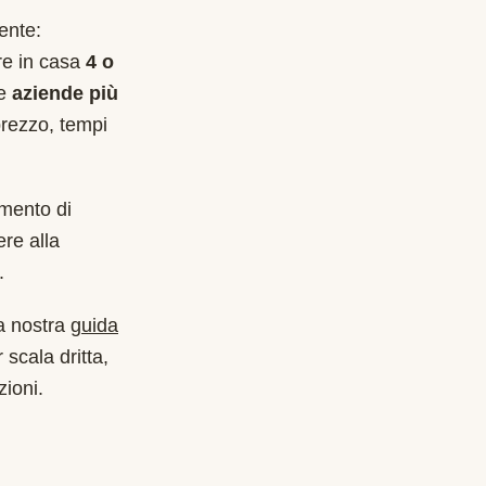
ente:
are in casa
4 o
le
aziende più
prezzo, tempi
imento di
re alla
.
a nostra
guida
 scala dritta,
zioni.