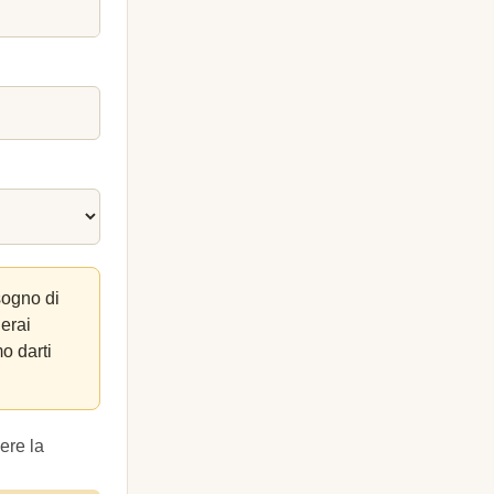
sogno di
lerai
o darti
ere la