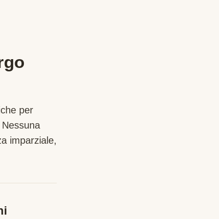
rgo
iche per
. Nessuna
a imparziale,
ni