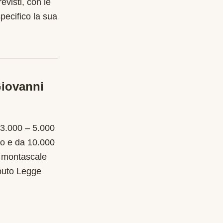
evisti, con le
pecifico la sua
iovanni
 3.000 – 5.000
no e da 10.000
l montascale
ibuto Legge