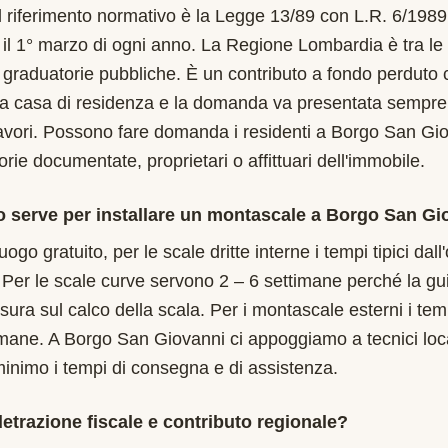
l riferimento normativo è la Legge 13/89 con L.R. 6/198
l 1° marzo di ogni anno. La Regione Lombardia è tra le p
, graduatorie pubbliche. È un contributo a fondo perduto 
ma casa di residenza e la domanda va presentata sempre
i lavori. Possono fare domanda i residenti a Borgo San Gi
orie documentate, proprietari o affittuari dell'immobile.
 serve per installare un montascale a Borgo San Gi
uogo gratuito, per le scale dritte interne i tempi tipici dal
 Per le scale curve servono 2 – 6 settimane perché la gu
isura sul calco della scala. Per i montascale esterni i te
timane. A Borgo San Giovanni ci appoggiamo a tecnici loca
 minimo i tempi di consegna e di assistenza.
etrazione fiscale e contributo regionale?