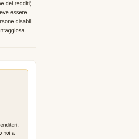
e dei redditi)
deve essere
rsone disabili
ntaggiosa.
enditori,
o noi a