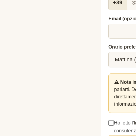
+39
Email (opzi
Orario prefe
⚠️ Nota i
parlarti. 
direttame
informazio
Ho letto l'
consulenza