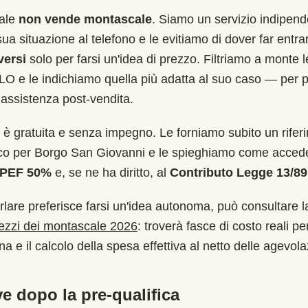
cale
non vende montascale
. Siamo un servizio indipend
sua situazione al telefono e le evitiamo di dover far entr
versi
solo per farsi un'idea di prezzo. Filtriamo a monte 
LO
e le indichiamo quella più adatta al suo caso — per 
assistenza post-vendita.
è gratuita e senza impegno. Le forniamo subito un rifer
ico per
Borgo San Giovanni
e le spieghiamo come accede
RPEF 50%
e, se ne ha diritto, al
Contributo Legge 13/89
rlare preferisce farsi un'idea autonoma, può consultare l
rezzi dei montascale 2026
: troverà fasce di costo reali per
a e il calcolo della spesa effettiva al netto delle agevola
e dopo la pre-qualifica