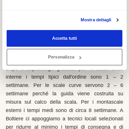
richiede solo sulla prima casa di residenza e la
domanda va presentata sempre prima dell'inizio
dei lavori. Possono fare domanda i residenti a
Mostra dettagli
Boltiere con limitazioni motorie documentate,
proprietari o affittuari dell'immobile.
Accetta tutti
Quanto tempo serve per installare un
Personalizza
montascale a Boltiere?
Dopo il sopralluogo gratuito, per le scale dritte
interne i tempi tipici dall'ordine sono 1 – 2
settimane. Per le scale curve servono 2 – 6
settimane perché la guida viene costruita su
misura sul calco della scala. Per i montascale
esterni i tempi medi sono di circa 8 settimane. A
Boltiere ci appoggiamo a tecnici locali selezionati
per ridurre al minimo i tempi di consegna e di