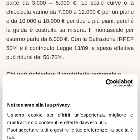
parte da 3.000 – 5.000 €. Le scale curve o a
chiocciola vanno da 7.000 a 12.000 € per un piano
e da 10.000 a 18.000 € per due o più piani, perché
la guida è costruita su misura. Il montascale per
esterno parte da 6.000 €. Con la Detrazione IRPEF
50% e il contributo Legge 13/89 la spesa effettiva
può ridursi del 50-70%.
Chi può richiedere il contributo regionale a
Boltiere?
In Lombardia il riferimento normativo è la Legge
13/89 con L.R. 6/1989. Domanda al Comune entro
Noi teniamo alla tua privacy.
il 1° marzo di ogni anno. La Regione Lombardia è
Usiamo cookie per offrirti un’esperienza migliore e
tra le più strutturate: bandi regolari, graduatorie
mostrarti solo contenuti e offerte davvero utili.
Puoi accettare tutti o gestire le tue preferenze: la scelta è
pubbliche. È un contributo a fondo perduto che si
tua.