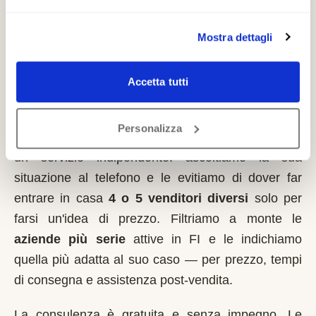
detrazioni fiscali applicabili.
Mostra dettagli
Come lavoriamo nella zona di
Accetta tutti
Barberino di Mugello
Personalizza
Italia MontaScale
non vende montascale
. Siamo
un servizio indipendente: ascoltiamo la sua
situazione al telefono e le evitiamo di dover far
entrare in casa
4 o 5 venditori diversi
solo per
farsi un'idea di prezzo. Filtriamo a monte le
aziende più serie
attive in
FI
e le indichiamo
quella più adatta al suo caso — per prezzo, tempi
di consegna e assistenza post-vendita.
La consulenza è gratuita e senza impegno. Le