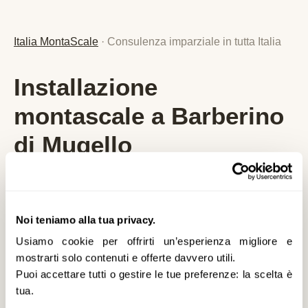
Italia MontaScale
· Consulenza imparziale in tutta Italia
Installazione
montascale a Barberino
di Mugello
Analizziamo per lei le
migliori soluzioni e
agevolazioni
specifiche per
Barberino di
Noi teniamo alla tua privacy.
Mugello
e la provincia di
FI
,
senza alcun
Usiamo cookie per offrirti un’esperienza migliore e
vincolo
. Nessuna vendita diretta, nessuna
mostrarti solo contenuti e offerte davvero utili.
pressione commerciale: solo consulenza
Puoi accettare tutti o gestire le tue preferenze: la scelta è
imparziale, prezzi reali aggiornati al 2026 e
tua.