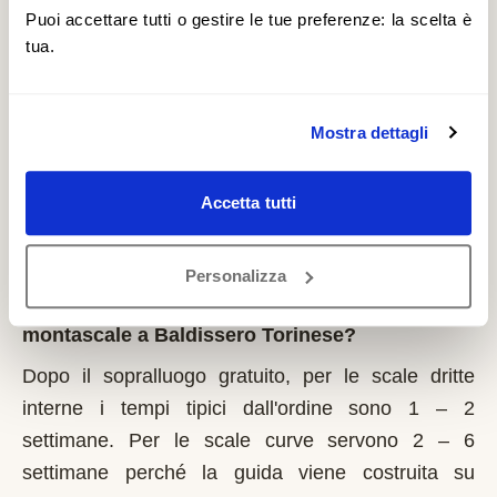
il 1° marzo di ogni anno. Regione Piemonte integra
Puoi accettare tutti o gestire le tue preferenze: la scelta è
tua.
i fondi statali e pubblica graduatorie su base
provinciale. È un contributo a fondo perduto che si
richiede solo sulla prima casa di residenza e la
Mostra dettagli
domanda va presentata sempre prima dell'inizio
dei lavori. Possono fare domanda i residenti a
Accetta tutti
Baldissero Torinese con limitazioni motorie
documentate, proprietari o affittuari dell'immobile.
Personalizza
Quanto tempo serve per installare un
montascale a Baldissero Torinese?
Dopo il sopralluogo gratuito, per le scale dritte
interne i tempi tipici dall'ordine sono 1 – 2
settimane. Per le scale curve servono 2 – 6
settimane perché la guida viene costruita su