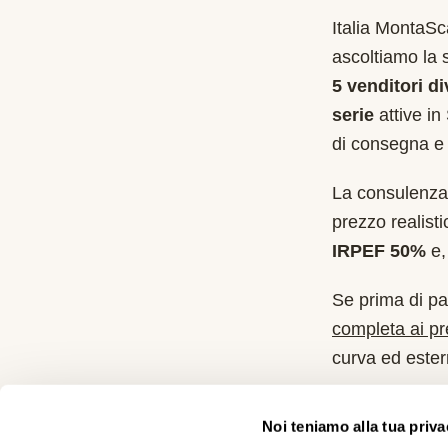
Italia MontaS
ascoltiamo la 
5 venditori di
serie
attive in
di consegna e 
La consulenza 
prezzo realist
IRPEF 50%
e, 
Se prima di pa
completa ai p
curva ed estern
Cosa ricev
Noi teniamo alla tua priva