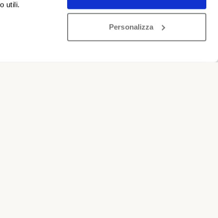
 utili.
Personalizza
Armungia
n L.R. 4/2006
.
di residenza.
evisti, con le