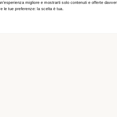
un’esperienza migliore e mostrarti solo contenuti e offerte davvero
ata di chiarimento (10-15 minuti) con un consulente.
re le tue preferenze: la scelta è tua.
nto di prezzo onesto per la sua scala a
Armungia
.
e dell'installatore selezionato per la sua zona.
oni fiscali applicabili nel suo caso specifico.
o regionale in
Sardegna
per chi abita a
 a
Armungia
il riferimento normativo è la
Legge 13/89 co
mune entro il 1° marzo di ogni anno
.
na integra i fondi nazionali; gestione tramite i Comuni 
cumulabile con la Detrazione IRPEF 50%
e, nei casi pr