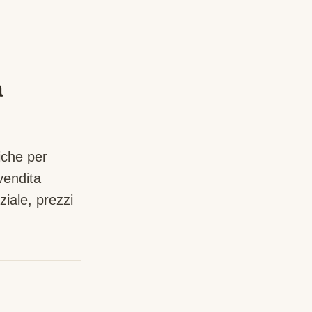
a
iche per
vendita
iale, prezzi