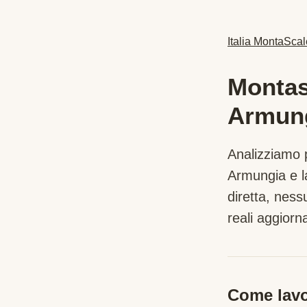
Italia MontaScal
Montasc
Armun
Analizziamo p
Armungia
e l
diretta, nes
reali aggiorna
Come lavo