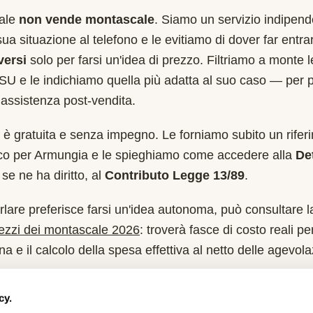
cale
non vende montascale
. Siamo un servizio indipend
sua situazione al telefono e le evitiamo di dover far entr
versi
solo per farsi un'idea di prezzo. Filtriamo a monte 
SU
e le indichiamo quella più adatta al suo caso — per 
assistenza post-vendita.
è gratuita e senza impegno. Le forniamo subito un rifer
ico per
Armungia
e le spieghiamo come accedere alla
De
se ne ha diritto, al
Contributo Legge 13/89
.
rlare preferisce farsi un'idea autonoma, può consultare l
rezzi dei montascale 2026
: troverà fasce di costo reali per
a e il calcolo della spesa effettiva al netto delle agevola
e dopo la pre-qualifica
cy.