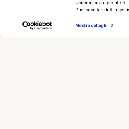
Usiamo cookie per offrirti 
Una telefon
Puoi accettare tutti o gesti
Un riferime
Mostra dettagli
L'indicazion
Le agevolazi
Contribut
Per i residenti
Domanda al Co
Regione Sardeg
Il contributo è