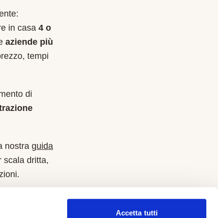
ente:
are in casa
4 o
le
aziende più
prezzo, tempi
imento di
trazione
a nostra
guida
 scala dritta,
zioni.
Accetta tutti