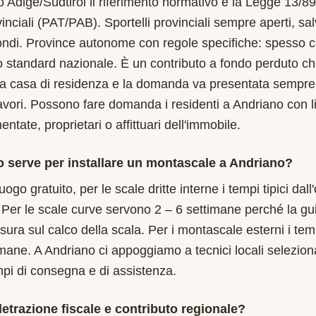
to Adige/Südtirol il riferimento normativo è la Legge 13/8
inciali (PAT/PAB). Sportelli provinciali sempre aperti, sa
ndi. Province autonome con regole specifiche: spesso co
llo standard nazionale. È un contributo a fondo perduto ch
ma casa di residenza e la domanda va presentata sempre
 lavori. Possono fare domanda i residenti a Andriano con l
tate, proprietari o affittuari dell'immobile.
 serve per installare un montascale a Andriano?
uogo gratuito, per le scale dritte interne i tempi tipici dal
 Per le scale curve servono 2 – 6 settimane perché la gu
isura sul calco della scala. Per i montascale esterni i te
imane. A Andriano ci appoggiamo a tecnici locali seleziona
mpi di consegna e di assistenza.
etrazione fiscale e contributo regionale?