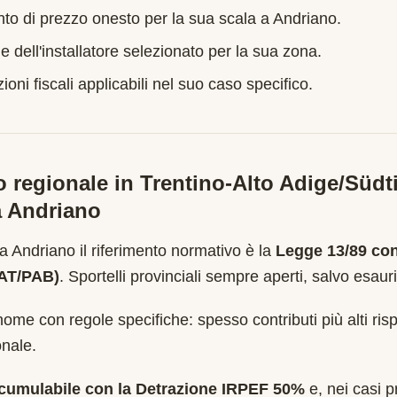
nto di prezzo onesto per la sua scala a
Andriano
.
e dell'installatore selezionato per la sua zona.
oni fiscali applicabili nel suo caso specifico.
o regionale in
Trentino-Alto Adige/Südti
a
Andriano
 a
Andriano
il riferimento normativo è la
Legge 13/89 co
PAT/PAB)
.
Sportelli provinciali sempre aperti, salvo esau
ome con regole specifiche: spesso contributi più alti risp
nale.
cumulabile con la Detrazione IRPEF 50%
e, nei casi pr