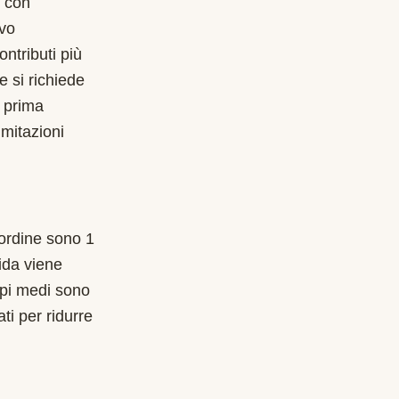
9 con
lvo
ntributi più
e si richiede
 prima
imitazioni
l'ordine sono 1
ida viene
mpi medi sono
ti per ridurre