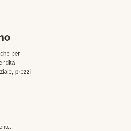
ano
iche per
endita
iale, prezzi
ente: