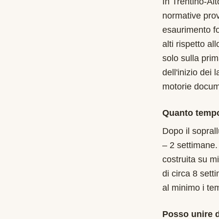
In Trentino-Al
normative prov
esaurimento fo
alti rispetto a
solo sulla pri
dell'inizio dei
motorie documen
Quanto tempo
Dopo il soprall
– 2 settimane.
costruita su m
di circa 8 sett
al minimo i te
Posso unire d