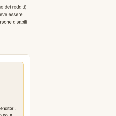
e dei redditi)
deve essere
rsone disabili
enditori,
o noi a