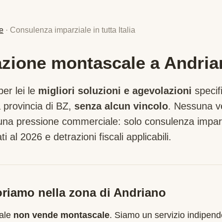
e
· Consulenza imparziale in tutta Italia
lazione montascale a Andri
er lei le
migliori soluzioni e agevolazioni
specif
 provincia di
BZ
,
senza alcun vincolo
. Nessuna v
suna pressione commerciale: solo consulenza imparz
ti al 2026 e detrazioni fiscali applicabili.
riamo nella zona di
Andriano
cale
non vende montascale
. Siamo un servizio indipend