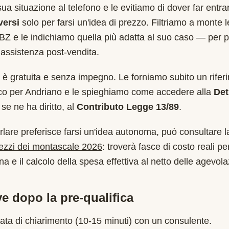
sua situazione al telefono e le evitiamo di dover far entr
versi
solo per farsi un'idea di prezzo. Filtriamo a monte 
BZ
e le indichiamo quella più adatta al suo caso — per 
assistenza post-vendita.
è gratuita e senza impegno. Le forniamo subito un rifer
ico per
Andriano
e le spieghiamo come accedere alla
Det
se ne ha diritto, al
Contributo Legge 13/89
.
rlare preferisce farsi un'idea autonoma, può consultare l
rezzi dei montascale 2026
: troverà fasce di costo reali per
a e il calcolo della spesa effettiva al netto delle agevola
e dopo la pre-qualifica
ata di chiarimento (10-15 minuti) con un consulente.