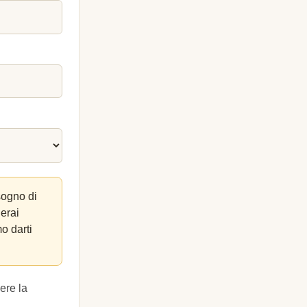
sogno di
lerai
o darti
ere la