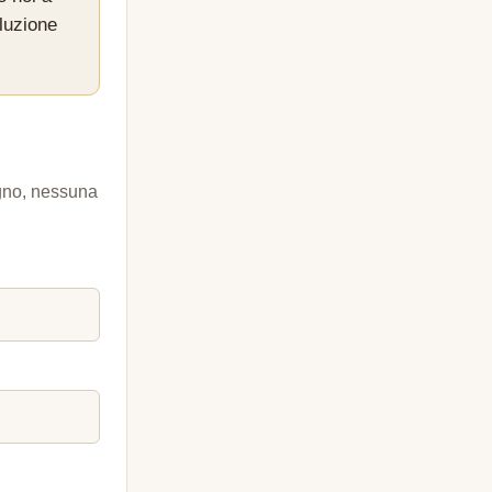
luzione
egno, nessuna