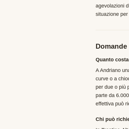
agevolazioni d
situazione per
Domande f
Quanto costa
A Andriano una
curve o a chio
per due o più 
parte da 6.000
effettiva può r
Chi può richi