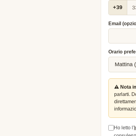
+39
Email (opzi
Orario prefe
⚠️ Nota i
parlarti. 
direttame
informazio
Ho letto l'
consulenza