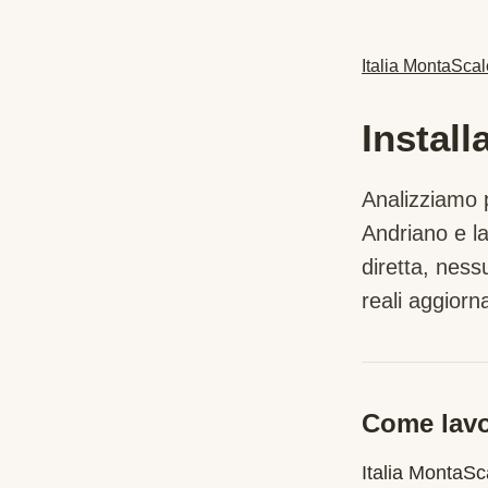
Italia MontaScal
Instal
Analizziamo p
Andriano
e la
diretta, nes
reali aggiorna
Come lavo
Italia MontaS