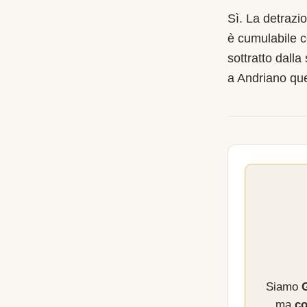
Sì. La detrazi
è cumulabile c
sottratto dalla
a Andriano qu
Siamo
G
ma
co