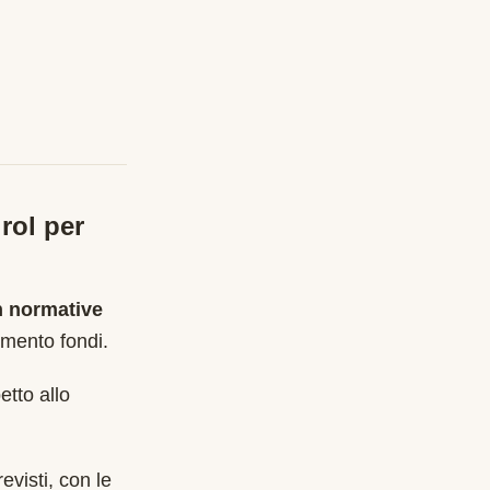
rol
per
n normative
rimento fondi
.
etto allo
evisti, con le