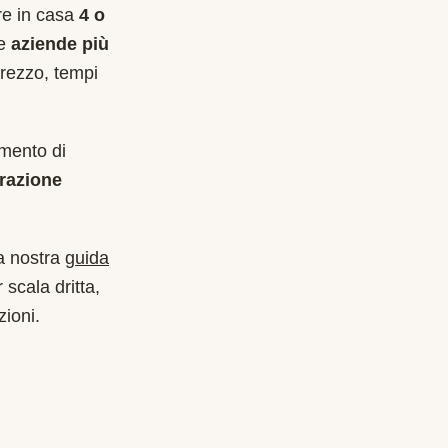
are in casa
4 o
le
aziende più
prezzo, tempi
imento di
razione
a nostra
guida
 scala dritta,
zioni.