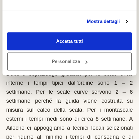
richiede solo sulla prima casa di residenza e la
domanda va presentata sempre prima dell'inizio
dei lavori. Possono fare domanda i residenti a
Mostra dettagli
Ailoche con limitazioni motorie documentate,
proprietari o affittuari dell'immobile.
Accetta tutti
Quanto tempo serve per installare un
Personalizza
montascale a Ailoche?
Dopo il sopralluogo gratuito, per le scale dritte
interne i tempi tipici dall'ordine sono 1 – 2
settimane. Per le scale curve servono 2 – 6
settimane perché la guida viene costruita su
misura sul calco della scala. Per i montascale
esterni i tempi medi sono di circa 8 settimane. A
Ailoche ci appoggiamo a tecnici locali selezionati
per ridurre al minimo i tempi di consegna e di