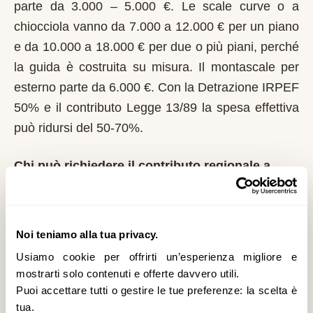
parte da 3.000 – 5.000 €. Le scale curve o a
chiocciola vanno da 7.000 a 12.000 € per un piano
e da 10.000 a 18.000 € per due o più piani, perché
la guida è costruita su misura. Il montascale per
esterno parte da 6.000 €. Con la Detrazione IRPEF
50% e il contributo Legge 13/89 la spesa effettiva
può ridursi del 50-70%.
Chi può richiedere il contributo regionale a
Ailoche?
In Piemonte il riferimento normativo è la Legge
13/89 con L.R. 1/2004. Domanda al Comune entro
Noi teniamo alla tua privacy.
il 1° marzo di ogni anno. Regione Piemonte integra
Usiamo cookie per offrirti un’esperienza migliore e
i fondi statali e pubblica graduatorie su base
mostrarti solo contenuti e offerte davvero utili.
Puoi accettare tutti o gestire le tue preferenze: la scelta è
provinciale. È un contributo a fondo perduto che si
tua.