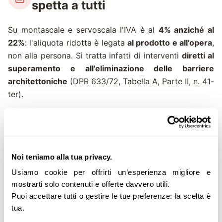
spetta a tutti
Su montascale e servoscala l'IVA è al
4% anziché al
22%
: l'aliquota ridotta è legata
al prodotto e all'opera
,
non alla persona. Si tratta infatti di interventi
diretti al
superamento e all'eliminazione delle barriere
architettoniche
(DPR 633/72, Tabella A, Parte II, n. 41-
ter).
Non serve la Legge 104.
Non è richiesto alcun
verbale di invalidità né una dichiarazione
sostitutiva: l'IVA al 4% spetta a chiunque installi
Noi teniamo alla tua privacy.
un montascale, anche senza disabilità certificata.
Usiamo cookie per offrirti un’esperienza migliore e
Se un fornitore ti chiede il verbale L.104 per
mostrarti solo contenuti e offerte davvero utili.
applicartela, è un errore (o un pretesto).
Puoi accettare tutti o gestire le tue preferenze: la scelta è
tua.