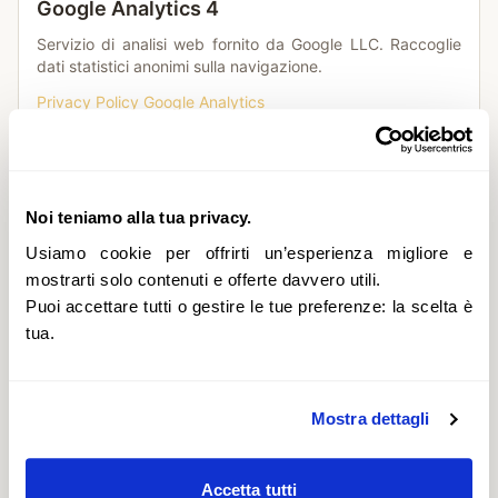
Google Analytics 4
Servizio di analisi web fornito da Google LLC. Raccoglie
dati statistici anonimi sulla navigazione.
Privacy Policy Google Analytics
Meta Pixel (Facebook)
Noi teniamo alla tua privacy.
Strumento di tracciamento fornito da Meta Platforms, Inc.
Utilizzato per misurare l'efficacia delle campagne
Usiamo cookie per offrirti un’esperienza migliore e
pubblicitarie.
mostrarti solo contenuti e offerte davvero utili.
Privacy Policy Meta
Puoi accettare tutti o gestire le tue preferenze: la scelta è
tua.
Google Ads Conversion Tag
Servizio pubblicitario fornito da Google LLC. Traccia le
Mostra dettagli
conversioni provenienti dagli annunci Google.
Privacy Policy Google Ads
Accetta tutti