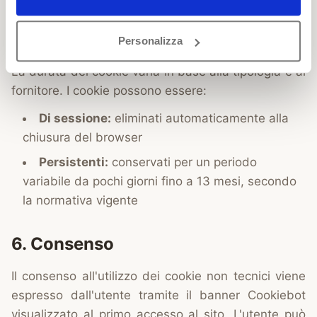
5. Durata dei cookie
Personalizza
La durata dei cookie varia in base alla tipologia e al
fornitore. I cookie possono essere:
Di sessione:
eliminati automaticamente alla
chiusura del browser
Persistenti:
conservati per un periodo
variabile da pochi giorni fino a 13 mesi, secondo
la normativa vigente
6. Consenso
Il consenso all'utilizzo dei cookie non tecnici viene
espresso dall'utente tramite il banner Cookiebot
visualizzato al primo accesso al sito. L'utente può